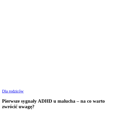
Pierwsze
Dla rodziców
sygnały
ADHD
Pierwsze sygnały ADHD u malucha – na co warto
u
zwrócić uwagę?
malucha