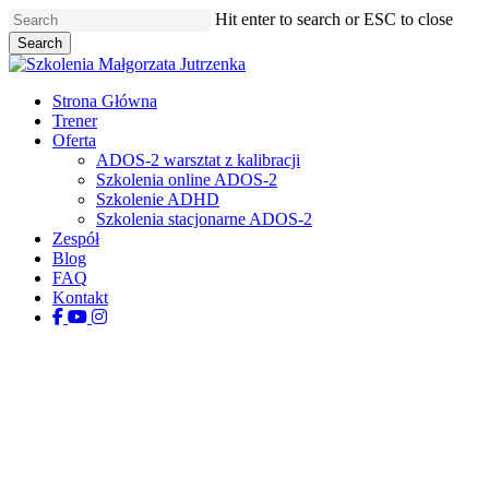
Skip
Hit enter to search or ESC to close
to
Search
main
Close
content
Search
Menu
Strona Główna
Trener
Oferta
ADOS-2 warsztat z kalibracji
Szkolenia online ADOS-2
Szkolenie ADHD
Szkolenia stacjonarne ADOS-2
Zespół
Blog
FAQ
Kontakt
facebook
youtube
instagram
tiktok
Dla rodziców
Diagnoza dziecka to proces, a
nie jedna wizyta