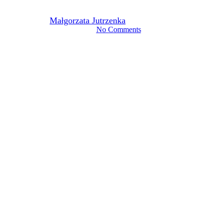
By
Małgorzata Jutrzenka
2026-02-21
4 kwietnia, 2026
No Comments
4 min read