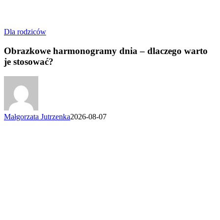
Obrazkowe
Dla rodziców
harmonogramy
dnia
Obrazkowe harmonogramy dnia – dlaczego warto
–
je stosować?
dlaczego
warto
je
stosować?
Małgorzata Jutrzenka
2026-08-07