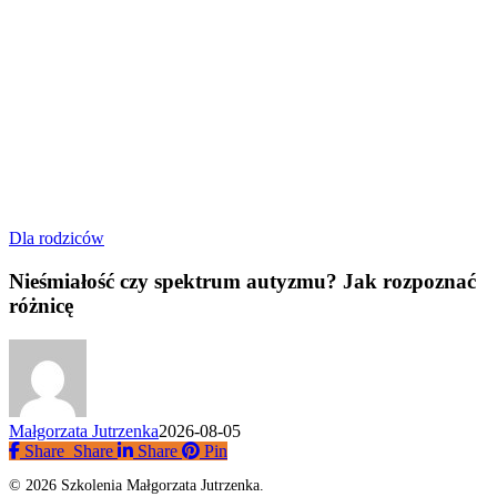
Nieśmiałość
Dla rodziców
czy
spektrum
Nieśmiałość czy spektrum autyzmu? Jak rozpoznać
autyzmu?
różnicę
Jak
rozpoznać
różnicę
Małgorzata Jutrzenka
2026-08-05
Share
Share
Share
Share
Pin
© 2026 Szkolenia Małgorzata Jutrzenka.