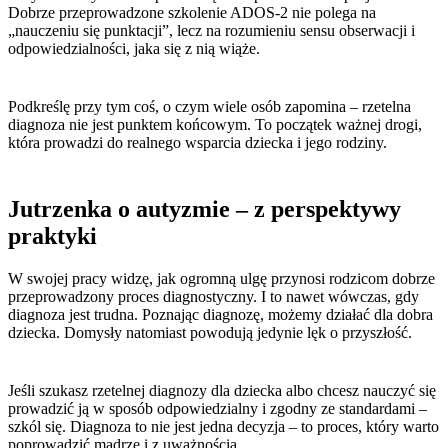
Dobrze przeprowadzone szkolenie ADOS-2 nie polega na
„nauczeniu się punktacji”, lecz na rozumieniu sensu obserwacji i
odpowiedzialności, jaka się z nią wiąże.
Podkreślę przy tym coś, o czym wiele osób zapomina – rzetelna
diagnoza nie jest punktem końcowym. To początek ważnej drogi,
która prowadzi do realnego wsparcia dziecka i jego rodziny.
Jutrzenka o autyzmie – z perspektywy
praktyki
W swojej pracy widzę, jak ogromną ulgę przynosi rodzicom dobrze
przeprowadzony proces diagnostyczny. I to nawet wówczas, gdy
diagnoza jest trudna. Poznając diagnozę, możemy działać dla dobra
dziecka. Domysły natomiast powodują jedynie lęk o przyszłość.
Jeśli szukasz rzetelnej diagnozy dla dziecka albo chcesz nauczyć się
prowadzić ją w sposób odpowiedzialny i zgodny ze standardami –
szkól się. Diagnoza to nie jest jedna decyzja – to proces, który warto
poprowadzić mądrze i z uważnością.