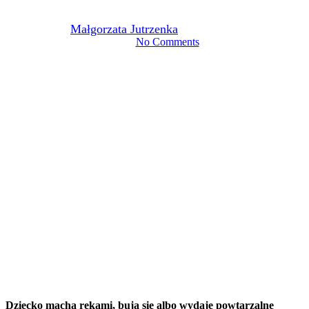
By
Małgorzata Jutrzenka
2026-06-02
3 czerwca, 2026
No Comments
4 min read
Dziecko macha rękami, buja się albo wydaje powtarzalne