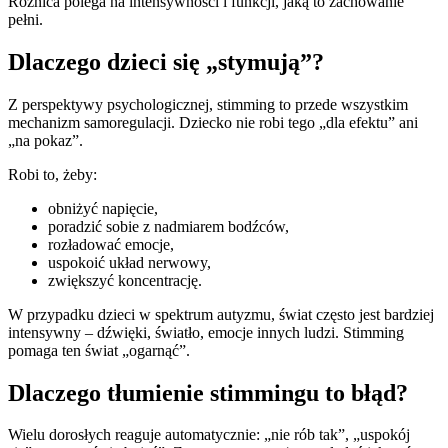
Różnica polega na intensywności i funkcji, jaką to zachowanie
pełni.
Dlaczego dzieci się „stymują”?
Z perspektywy psychologicznej, stimming to przede wszystkim
mechanizm samoregulacji. Dziecko nie robi tego „dla efektu” ani
„na pokaz”.
Robi to, żeby:
obniżyć napięcie,
poradzić sobie z nadmiarem bodźców,
rozładować emocje,
uspokoić układ nerwowy,
zwiększyć koncentrację.
W przypadku dzieci w spektrum autyzmu, świat często jest bardziej
intensywny – dźwięki, światło, emocje innych ludzi. Stimming
pomaga ten świat „ogarnąć”.
Dlaczego tłumienie stimmingu to błąd?
Wielu dorosłych reaguje automatycznie: „nie rób tak”, „uspokój