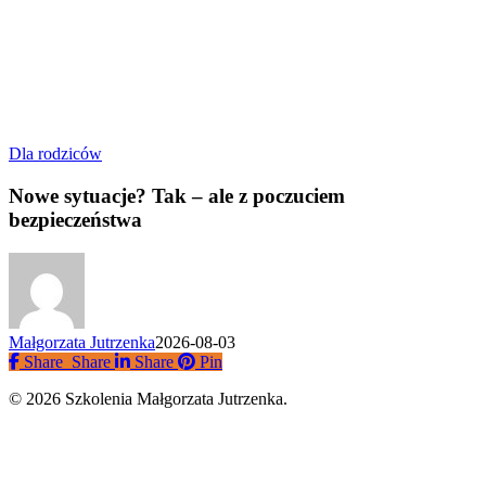
Nowe
Dla rodziców
sytuacje?
Tak
Nowe sytuacje? Tak – ale z poczuciem
–
bezpieczeństwa
ale
z
poczuciem
bezpieczeństwa
Małgorzata Jutrzenka
2026-08-03
Share
Share
Share
Share
Pin
© 2026 Szkolenia Małgorzata Jutrzenka.
Close
Strona Główna
Menu
Trener
Oferta