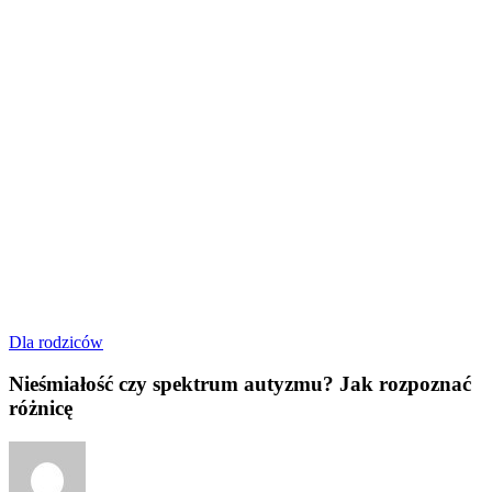
Nieśmiałość
Dla rodziców
czy
spektrum
Nieśmiałość czy spektrum autyzmu? Jak rozpoznać
autyzmu?
różnicę
Jak
rozpoznać
różnicę