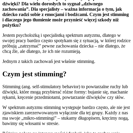
dźwięki? Dla wielu dorosłych to sygnał „dziwnego
zachowania”. Dla specjalisty – ważna informacja o tym, jak
dziecko radzi sobie z emocjami i bodźcami. Czym jest stimming
i dlaczego jego tłumienie może przynieść więcej szkody niż
pożytku?
Jestem psycholożką i specjalistką spektrum autyzmu, dlatego w
swojej pracy bardzo często spotykam się z sytuacją, w której rodzice
próbują „zatrzymać” pewne zachowania dziecka – nie dlatego, że
chcą źle, ale dlatego, że ich nie rozumieją.
Jednym z takich zachowań jest właśnie stimming.
Czym jest stimming?
Stimming (ang. self-stimulatory behavior) to powtarzalne ruchy lub
dźwięki, które mogą przybierać różne formy: bujanie się, machanie
rękami, kręcenie przedmiotami, powtarzanie dźwięków czy słów.
W spektrum autyzmu stimming występuje bardzo często, ale nie jest
zjawiskiem zarezerwowanym wyłącznie dla tej grupy. Każdy z nas
ma swoje „mikro-stimmingi” – stukamy długopisem, kręcimy nogą,
bawimy się włosami w stresie.