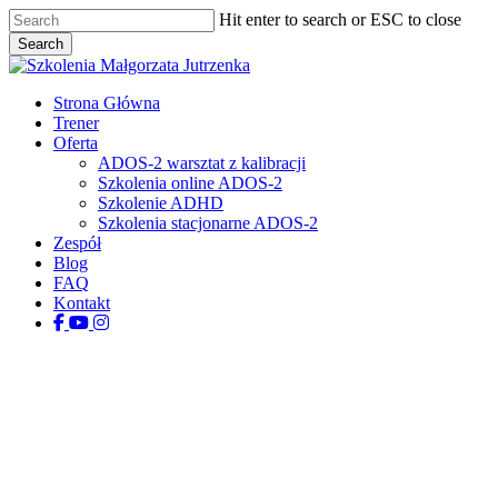
Skip
Hit enter to search or ESC to close
to
Search
main
Close
content
Search
Menu
Strona Główna
Trener
Oferta
ADOS-2 warsztat z kalibracji
Szkolenia online ADOS-2
Szkolenie ADHD
Szkolenia stacjonarne ADOS-2
Zespół
Blog
FAQ
Kontakt
facebook
youtube
instagram
tiktok
Dla rodziców
Stimming – co to jest i dlaczego
nie powinno się go tłumić?