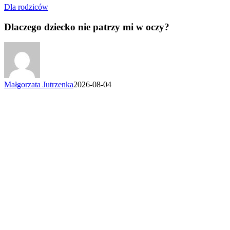
Dlaczego
Dla rodziców
dziecko
nie
Dlaczego dziecko nie patrzy mi w oczy?
patrzy
mi
w
oczy?
Małgorzata Jutrzenka
2026-08-04