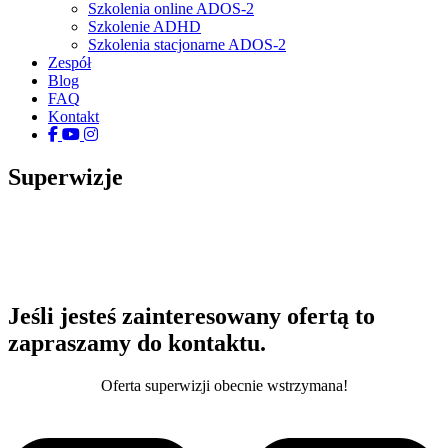
Szkolenia online ADOS-2
Szkolenie ADHD
Szkolenia stacjonarne ADOS-2
Zespół
Blog
FAQ
Kontakt
facebook
youtube
instagram
tiktok
Superwizje
Jeśli jesteś zainteresowany ofertą to
zapraszamy do kontaktu.
Oferta superwizji obecnie wstrzymana!