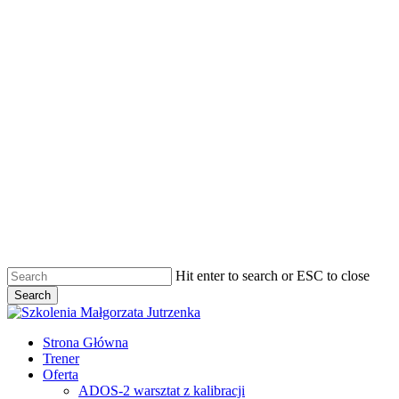
Skip
to
main
content
Hit enter to search or ESC to close
Search
Close
Search
Menu
Strona Główna
Trener
Oferta
ADOS-2 warsztat z kalibracji